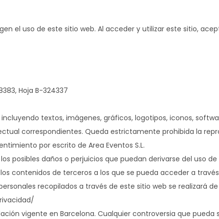
n el uso de este sitio web. Al acceder y utilizar este sitio, ace
.
 38383, Hoja B-324337
, incluyendo textos, imágenes, gráficos, logotipos, iconos, softw
electual correspondientes. Queda estrictamente prohibida la repr
entimiento por escrito de Area Eventos S.L.
los posibles daños o perjuicios que puedan derivarse del uso de e
los contenidos de terceros a los que se pueda acceder a través 
 personales recopilados a través de este sitio web se realizará d
rivacidad/
egislación vigente en Barcelona. Cualquier controversia que pueda 