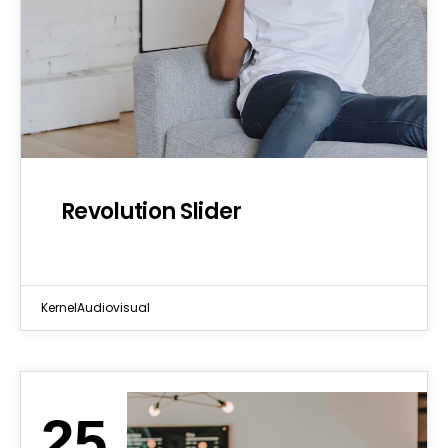
Revolution Slider
KernelAudiovisual
25