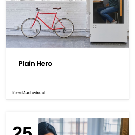
Plain Hero
KernelAudiovisual
25