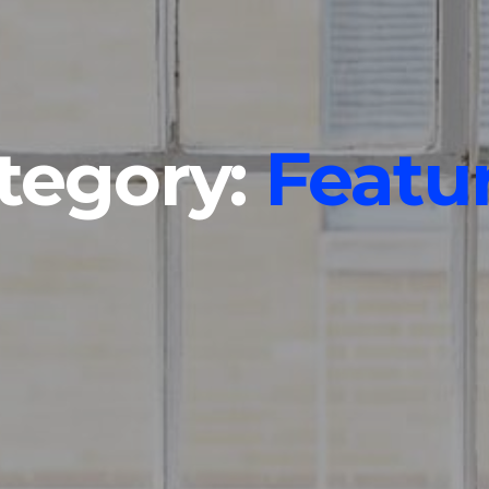
tegory:
Featu