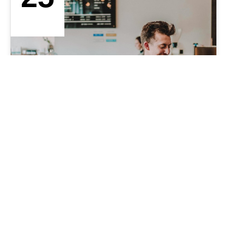
AG. 2019
Caption
Gallery Slider
KernelAudiovisual