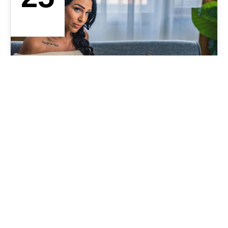
SET. 2019
Plain Page
KernelAudiovisual