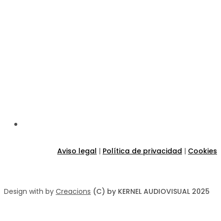
C/ Rios Rosas 40-42
08006 Barcelona
hola@kernelaudiovisual.com
931 198 407
651 133 141
Aviso legal
|
Política de privacidad
|
Cookies
Design with
by
Creacions
(C) by KERNEL AUDIOVISUAL 2025